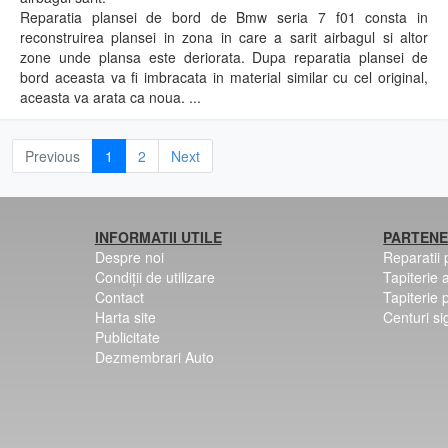
Reparatia plansei de bord de Bmw seria 7 f01 consta in
reconstruirea plansei in zona in care a sarit airbagul si altor
zone unde plansa este deriorata. Dupa reparatia plansei de
bord aceasta va fi imbracata in material similar cu cel original,
aceasta va arata ca noua. ...
Previous
1
2
Next
INFORMATII UTILE
PARTENE
Despre noi
Reparatii
Condiții de utilizare
Tapiterie 
Contact
Tapiterie 
Harta site
Centuri si
Publicitate
Dezmembrari Auto