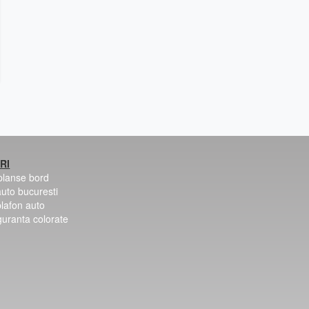
RI
 planse bord
auto bucuresti
plafon auto
guranta colorate