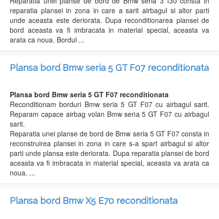
Reparatia unei planse de bord de Bmw seria 3 f30 consta in
reparatia plansei in zona in care a sarit airbagul si altor parti
unde aceasta este deriorata. Dupa reconditionarea plansei de
bord aceasta va fi imbracata in material special, aceasta va
arata ca noua. Bordul ...
Plansa bord Bmw seria 5 GT F07 reconditionata
Plansa bord Bmw seria 5 GT F07 reconditionata
Reconditionam borduri Bmw seria 5 GT F07 cu airbagul sarit.
Reparam capace airbag volan Bmw seria 5 GT F07 cu airbagul
sarit.
Reparatia unei planse de bord de Bmw seria 5 GT F07 consta in
reconstruirea plansei in zona in care s-a spart airbagul si altor
parti unde plansa este deriorata. Dupa reparatia plansei de bord
aceasta va fi imbracata in material special, aceasta va arata ca
noua. ...
Plansa bord Bmw X5 E70 reconditionata