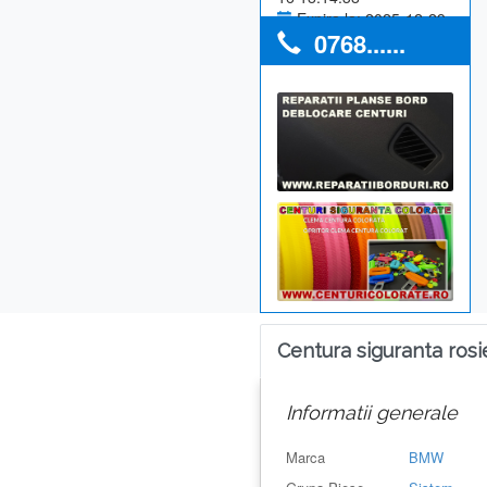
Expira la: 2025-12-29
0768......
Anunturi utilizator: 0
Centura siguranta rosi
Informatii generale
Marca
BMW