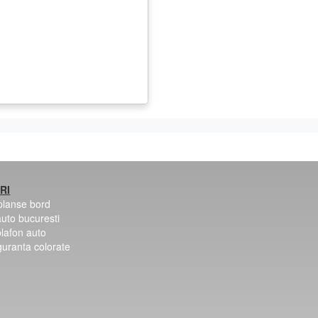
RI
 planse bord
auto bucuresti
plafon auto
guranta colorate