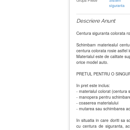
Grupa Piese
Sistem
siguranta
Descriere Anunt
Centura siguranta colorata ro
Schimbam materiealul centu
centura colorata rosie astfel 
Materialul este de calitate su
orice model auto.
PRETUL PENTRU O SINGUR
In pret este inclus:
- materialul colorat (centura 
- manopera pentru schimbar
- coaserea materialului
- mutarea sau schimbarea acce
In situatia in care doriti sa 
cu centura de siguranta, ac