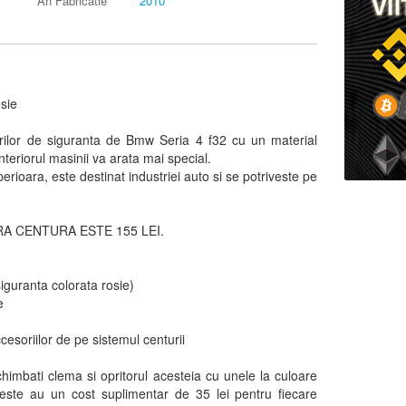
An Fabricatie
2010
sie
rilor de siguranta de Bmw Seria 4 f32 cu un material
interiorul masinii va arata mai special.
perioara, este destinat industriei auto si se potriveste pe
A CENTURA ESTE 155 LEI.
siguranta colorata rosie)
e
soriilor de pe sistemul centurii
schimbati clema si opritorul acesteia cu unele la culoare
este au un cost suplimentar de 35 lei pentru fiecare