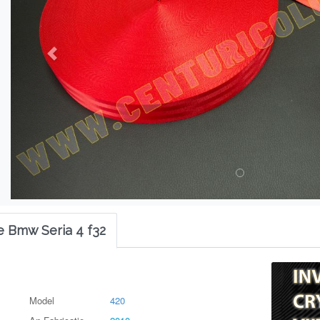
e Bmw Seria 4 f32
Model
420