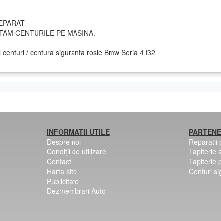
EPARAT
AM CENTURILE PE MASINA.
l centuri / centura siguranta rosie Bmw Seria 4 f32
INFORMATII UTILE
PARTENE
Despre noi
Reparatii
Condiții de utilizare
Tapiterie 
Contact
Tapiterie 
Harta site
Centuri si
Publicitate
Dezmembrari Auto