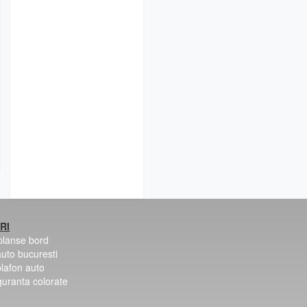
RI
 planse bord
auto bucuresti
plafon auto
guranta colorate