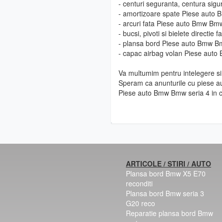
- centuri seguranta, centura si
- amortizoare spate Piese auto
- arcuri fata Piese auto Bmw Bmw
- bucsi, pivoti si bielete directi
- plansa bord Piese auto Bmw B
- capac airbag volan Piese aut
Va multumim pentru intelegere si 
Speram ca anunturile cu piese au
Piese auto Bmw Bmw seria 4 in 
ARTICOLE / STIRI / AUTO
Plansa bord Bmw X5 E70
reconditi
Plansa bord Bmw seria 3
G20 reco
Reparatie plansa bord Bmw