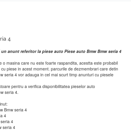
ia 4
 un anunt referitor la piese auto Piese auto Bmw Bmw seria 4
o masina care nu este foarte raspandita, acestta este probabil
i cu piese in acest moment. parcurile de dezmembrari care detin
seria 4 vor adauga in cel mai scurt timp anunturi cu piesele
atoare pentru a verifica disponibilitatea pieselor auto
 seria 4.
inut:
mw Bmw seria 4
ia 4
seria 4
 seria 4