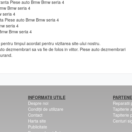
guranta Piese auto Bmw Bmw seria 4
 Bmw Bmw seria 4
 seria 4
e fata Piese auto Bmw Bmw seria 4
mw seria 4
o Bmw Bmw seria 4
pentru timpul acordat pentru vizitarea site-ului nostru.
to dezmembrari sa va fie de folos in viitor. Piese auto dezmembrari
curand.
INFORMATII UTILE
PARTENE
Despre noi
Reparatii
Condiții de utilizare
Tapiterie 
Contact
Tapiterie 
Harta site
Centuri si
Publicitate