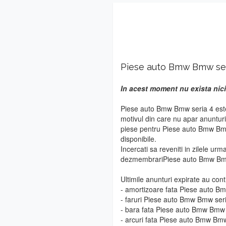
Piese auto Bmw Bmw ser
In acest moment nu exista nici
Piese auto Bmw Bmw seria 4 este 
motivul din care nu apar anuntur
piese pentru Piese auto Bmw Bmw 
disponibile.
Incercati sa reveniti in zilele urm
dezmembrariPiese auto Bmw Bmw
Ultimile anunturi expirate au cont
- amortizoare fata Piese auto B
- faruri Piese auto Bmw Bmw ser
- bara fata Piese auto Bmw Bmw 
- arcuri fata Piese auto Bmw Bmw