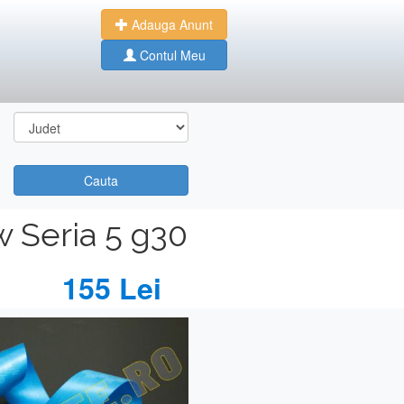
Adauga Anunt
Contul Meu
Cauta
w Seria 5 g30
155 Lei
Next