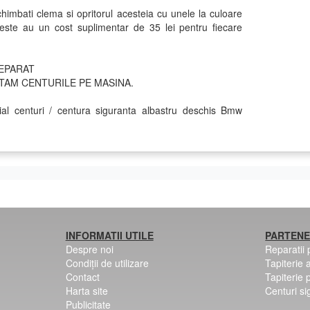
schimbati clema si opritorul acesteia cu unele la culoare
este au un cost suplimentar de 35 lei pentru fiecare
EPARAT
AM CENTURILE PE MASINA.
ial centuri / centura siguranta albastru deschis Bmw
INFORMATII UTILE
PARTENE
Despre noi
Reparatii
Condiții de utilizare
Tapiterie 
Contact
Tapiterie 
Harta site
Centuri si
Publicitate