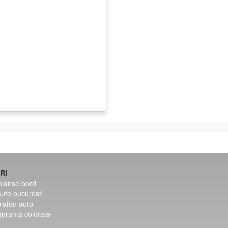
RI
 planse bord
auto bucuresti
plafon auto
guranta colorate