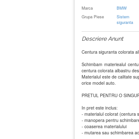
Marca
BMW
Grupa Piese
Sistem
siguranta
Descriere Anunt
Centura siguranta colorata a
Schimbam materiealul centu
centura colorata albastru desc
Materialul este de calitate su
orice model auto.
PRETUL PENTRU O SINGUR
In pret este inclus:
- materialul colorat (centura 
- manopera pentru schimbar
- coaserea materialului
- mutarea sau schimbarea acce