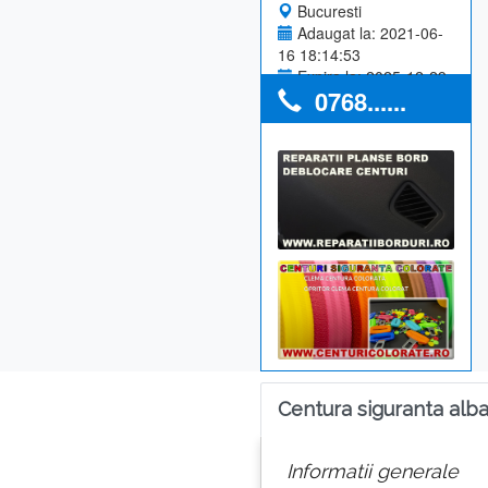
Bucuresti
Adaugat la: 2021-06-
16 18:14:53
Expira la: 2025-12-29
0768......
Anunturi utilizator: 0
Centura siguranta alb
Informatii generale