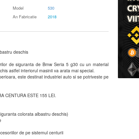
Model
530
An Fabricatie
2018
lbastru deschis
rilor de siguranta de Bmw Seria 5 g30 cu un material
his astfel interiorul masinii va arata mai special.
perioara, este destinat industriei auto si se potriveste pe
A CENTURA ESTE 155 LEI.
siguranta colorata albastru deschis)
e
soriilor de pe sistemul centurii