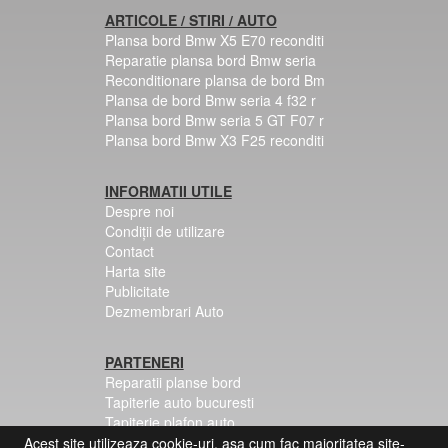
ARTICOLE / STIRI / AUTO
Plansa bord Bmw X5 E70 reconditi
Reparatie plansa bord Bmw seria
Reconditionare plansa de bord Bm
Plansa de bord Bmw seria 4 f32 r
Plansa bord Bmw seria 5 GT F07 r
Plansa bord Bmw X3 F25 reconditi
INFORMATII UTILE
Despre noi
Condiții de utilizare
Contact
Harta site
Publicitate
Dezmembrari Auto
PARTENERI
Reparatii planse bord
Tapiterie auto bucuresti
Tapiterie plafon auto
Centuri siguranta colorate
Acest site utilizeaza cookie-uri, asa cum fac majoritatea site-