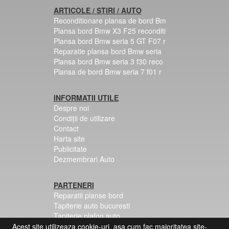
ARTICOLE / STIRI / AUTO
Reconditionare plansa de bord Bm
Plansa bord Bmw X3 F25 reconditi
Plansa bord Bmw seria 5 GT F07 r
Reparatie plansa bord Bmw seria
Plansa bord Bmw seria 3 f30 reco
Plansa de bord Bmw seria 7 f01 r
INFORMATII UTILE
Despre noi
Condiții de utilizare
Contact
Harta site
Publicitate
Dezmembrari Auto
PARTENERI
Reparatii planse bord
Tapiterie auto bucuresti
Tapiterie plafon auto
Centuri siguranta colorate
Acest site utilizeaza cookie-uri, asa cum fac majoritatea site-