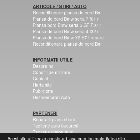
ARTICOLE / STIRI / AUTO
Reconditionare plansa de bord Bm
Plansa de bord Bmw seria 7 f01 r
Plansa bord Bmw seria 5 GT F07 r
Plansa de bord Bmw seria 4 f32 r
Plansa de bord Bmw X6 E71 repara
Reconditionare plansa de bord Bm
INFORMATII UTILE
Despre noi
Condiții de utilizare
Contact
Harta site
Publicitate
Dezmembrari Auto
PARTENERI
Reparatii planse bord
Tapiterie auto bucuresti
Tapiterie plafon auto
Centuri siguranta colorate
Acest site utilizeaza cookie-uri, asa cum fac majoritatea site-