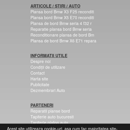
ARTICOLE / STIRI / AUTO
Plansa bord Bmw X3 F25 reconditi
Plansa bord Bmw X5 E70 reconditi
Plansa de bord Bmw seria 4 f32 r
Reparatie plansa bord Bmw seria
Reconditionare plansa de bord Bm
Plansa de bord Bmw X6 E71 repara
INFORMATII UTILE
Despre noi
Condiții de utilizare
Contact
Harta site
Publicitate
Dezmembrari Auto
PARTENERI
Reparatii planse bord
Tapiterie auto bucuresti
Tapiterie plafon auto
Centuri siguranta colorate
Acest site utilizeaza cookie-uri, asa cum fac majoritatea site-