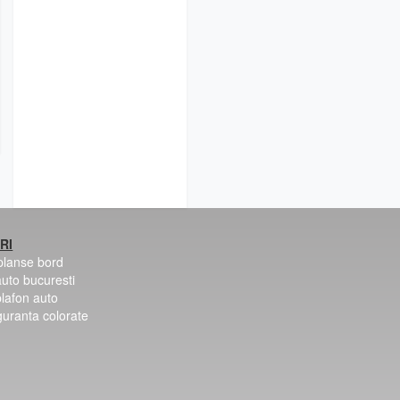
RI
 planse bord
auto bucuresti
plafon auto
guranta colorate