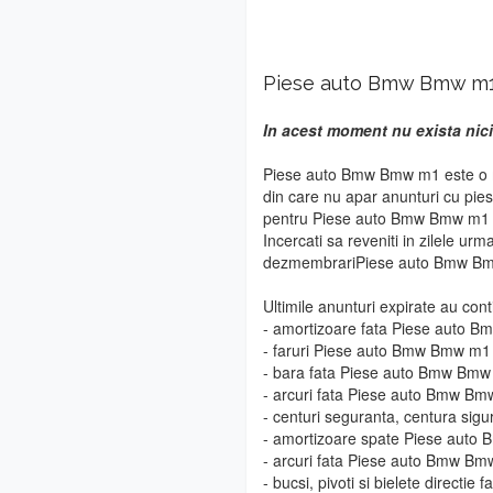
Piese auto Bmw Bmw m
In acest moment nu exista nic
Piese auto Bmw Bmw m1 este o ma
din care nu apar anunturi cu pie
pentru Piese auto Bmw Bmw m1 vor
Incercati sa reveniti in zilele urm
dezmembrariPiese auto Bmw B
Ultimile anunturi expirate au cont
- amortizoare fata Piese auto 
- faruri Piese auto Bmw Bmw m1
- bara fata Piese auto Bmw Bm
- arcuri fata Piese auto Bmw B
- centuri seguranta, centura si
- amortizoare spate Piese aut
- arcuri fata Piese auto Bmw B
- bucsi, pivoti si bielete direct