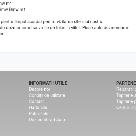
Bmw m1
to Bmw Bmw m1
pentru timpul acordat pentru vizitarea site-ului nostru.
to dezmembrari sa va fie de folos in viitor. Piese auto dezmembrari
nd.
INFORMATII UTILE
PARTENE
Despre noi
Reparatii
Condiții de utilizare
Tapiterie 
Contact
Tapiterie 
Harta site
Centuri si
Publicitate
Dezmembrari Auto