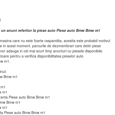
1
i un anunt referitor la piese auto Piese auto Bmw Bmw m1
sina care nu este foarte raspandita, acestta este probabil motivul
se in acest moment. parcurile de dezmembrari care detin piese
 adauga in cel mai scurt timp anunturi cu piesele disponibile.
atoare pentru a verifica disponibilitatea pieselor auto
mw m1.
inut:
Bmw Bmw m1
w m1
mw m1
guranta Piese auto Bmw Bmw m1
o Bmw Bmw m1
mw m1
ie fata Piese auto Bmw Bmw m1