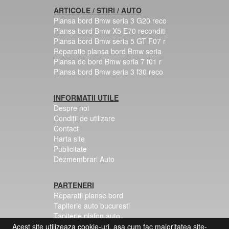
ARTICOLE / STIRI / AUTO
Plansa bord Bmw seria 3 G20 reco
Plansa bord Bmw X5 E70 reconditi
Plansa bord Bmw seria 5 GT F07 r
Reparatie plansa bord Bmw seria
Plansa de bord Bmw seria 7 f01 r
Plansa bord Bmw seria 3 f30 reco
INFORMATII UTILE
Despre noi
Condiții de utilizare
Contact
Harta site
Publicitate
Dezmembrari Auto
PARTENERI
Reparatii planse bord
Tapiterie auto bucuresti
Tapiterie plafon auto
Centuri siguranta colorate
Acest site utilizeaza cookie-uri, asa cum fac majoritatea site-