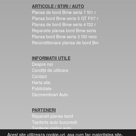
ARTICOLE / STIRI / AUTO
Plansa de bord Bmw seria 7 f01 r
Plansa bord Bmw seria 5 GT F07 r
Plansa de bord Bmw seria 4 f32 r
Reparatie plansa bord Bmw seria
Plansa bord Bmw seria 3 f30 reco
Reconditionare plansa de bord Bm
INFORMATII UTILE
Despre noi
Condiții de utilizare
Contact
Harta site
Publicitate
Dezmembrari Auto
PARTENERI
Reparatii planse bord
Tapiterie auto bucuresti
Tapiterie plafon auto
Centuri siguranta colorate
Acest site utilizeaza cookie-uri, asa cum fac majoritatea site-