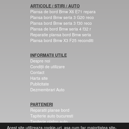
ARTICOLE / STIRI / AUTO
Plansa de bord Bmw X6 E71 repara
Plansa bord Bmw seria 3 G20 reco
Plansa bord Bmw seria 3 f30 reco
Plansa de bord Bmw seria 4 f32 r
Reparatie plansa bord Bmw seria
Plansa bord Bmw X3 F25 reconditi
INFORMATII UTILE
Despre noi
Condiții de utilizare
Contact
Harta site
Publicitate
Dezmembrari Auto
PARTENERI
Reparatii planse bord
Tapiterie auto bucuresti
Tapiterie plafon auto
Centuri siguranta colorate
Acest site utilizeaza cookie-uri, asa cum fac majoritatea site-