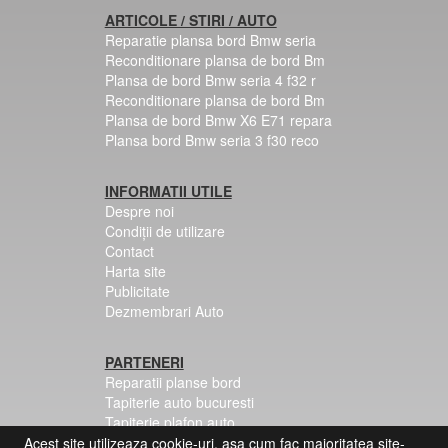
ARTICOLE / STIRI / AUTO
Reparatie plansa bord Bmw seria
Reconditionare plansa de bord Bm
Plansa de bord Bmw seria 4 f32 r
Reconditionare plansa de bord Bm
Plansa de bord Bmw X6 E71 repara
Plansa bord Bmw seria 3 f30 reco
INFORMATII UTILE
Despre noi
Condiții de utilizare
Contact
Harta site
Publicitate
Dezmembrari Auto
PARTENERI
Reparatii planse bord
Tapiterie auto bucuresti
Tapiterie plafon auto
Centuri siguranta colorate
Acest site utilizeaza cookie-uri, asa cum fac majoritatea site-