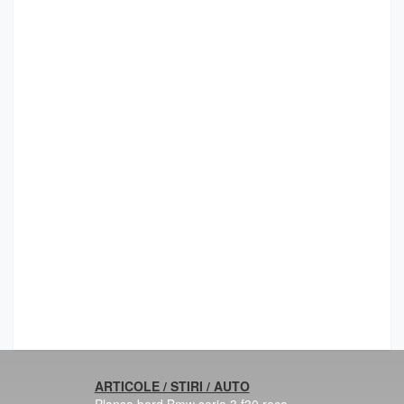
ARTICOLE / STIRI / AUTO
Plansa bord Bmw seria 3 f30 reco