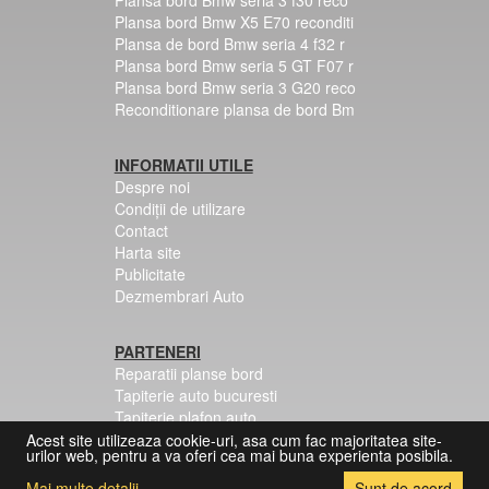
Plansa bord Bmw X5 E70 reconditi
Plansa de bord Bmw seria 4 f32 r
Plansa bord Bmw seria 5 GT F07 r
Plansa bord Bmw seria 3 G20 reco
Reconditionare plansa de bord Bm
INFORMATII UTILE
Despre noi
Condiții de utilizare
Contact
Harta site
Publicitate
Dezmembrari Auto
PARTENERI
Reparatii planse bord
Tapiterie auto bucuresti
Tapiterie plafon auto
Centuri siguranta colorate
Acest site utilizeaza cookie-uri, asa cum fac majoritatea site-
urilor web, pentru a va oferi cea mai buna experienta posibila.
Mai multe detalii
Sunt de acord