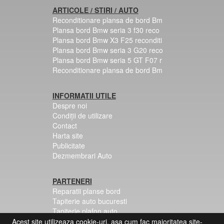
ARTICOLE / STIRI / AUTO
Reconditionare plansa de bord Bm
Plansa bord Bmw seria 3 f30 reco
Plansa bord Bmw X3 F25 reconditi
Plansa bord Bmw seria 3 G20 reco
Plansa bord Bmw seria 5 GT F07 r
Reconditionare plansa de bord Bm
INFORMATII UTILE
Despre noi
Condiții de utilizare
Contact
Harta site
Publicitate
Dezmembrari Auto
PARTENERI
Reparatii planse bord
Tapiterie auto bucuresti
Tapiterie plafon auto
Centuri siguranta colorate
Acest site utilizeaza cookie-uri, asa cum fac majoritatea site-