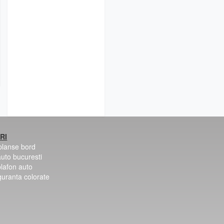
RI
 planse bord
auto bucuresti
plafon auto
guranta colorate