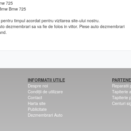
Bmw 725
o Bmw Bmw 725
pentru timpul acordat pentru vizitarea site-ului nostru.
to dezmembrari sa va fie de folos in viitor. Piese auto dezmembrari
and.
INFORMATII UTILE
PARTENE
Despre noi
Reparatii
Condiții de utilizare
Tapiterie 
Contact
Tapiterie 
Harta site
Centuri si
Publicitate
Dezmembrari Auto