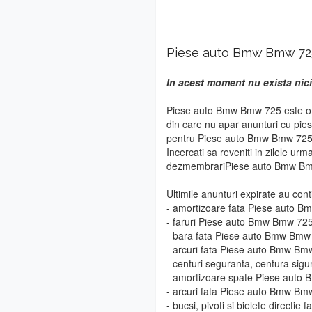
Piese auto Bmw Bmw 72
In acest moment nu exista nic
Piese auto Bmw Bmw 725 este o m
din care nu apar anunturi cu pie
pentru Piese auto Bmw Bmw 725 vo
Incercati sa reveniti in zilele urm
dezmembrariPiese auto Bmw Bm
Ultimile anunturi expirate au cont
- amortizoare fata Piese auto 
- faruri Piese auto Bmw Bmw 72
- bara fata Piese auto Bmw Bmw
- arcuri fata Piese auto Bmw Bm
- centuri seguranta, centura si
- amortizoare spate Piese aut
- arcuri fata Piese auto Bmw Bm
- bucsi, pivoti si bielete direct