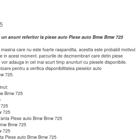
5
i un anunt referitor la piese auto Piese auto Bmw Bmw 725
asina care nu este foarte raspandita, acestta este probabil motivul
se in acest moment. parcurile de dezmembrari care detin piese
r adauga in cel mai scurt timp anunturi cu piesele disponibile.
atoare pentru a verifica disponibilitatea pieselor auto
w 725.
inut:
Bmw Bmw 725
5
 725
w 725
guranta Piese auto Bmw Bmw 725
o Bmw Bmw 725
w 725
ie fata Piese auto Bmw Bmw 725