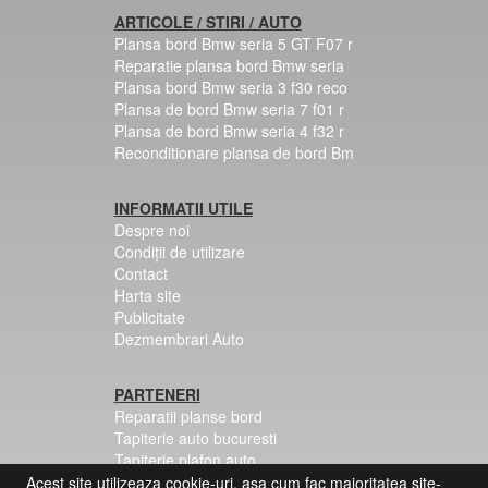
ARTICOLE / STIRI / AUTO
Plansa bord Bmw seria 5 GT F07 r
Reparatie plansa bord Bmw seria
Plansa bord Bmw seria 3 f30 reco
Plansa de bord Bmw seria 7 f01 r
Plansa de bord Bmw seria 4 f32 r
Reconditionare plansa de bord Bm
INFORMATII UTILE
Despre noi
Condiții de utilizare
Contact
Harta site
Publicitate
Dezmembrari Auto
PARTENERI
Reparatii planse bord
Tapiterie auto bucuresti
Tapiterie plafon auto
Centuri siguranta colorate
Acest site utilizeaza cookie-uri, asa cum fac majoritatea site-