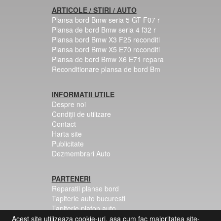
ARTICOLE / STIRI / AUTO
Plansa bord Bmw seria 5 GT F07 r
Plansa de bord Bmw seria 4 f32 r
Plansa bord Bmw X3 F25 reconditi
Plansa bord Bmw X5 E70 reconditi
Plansa de bord Bmw X6 E71 repara
Reconditionare plansa de bord Bm
INFORMATII UTILE
Despre noi
Condiții de utilizare
Contact
Harta site
Publicitate
Dezmembrari Auto
PARTENERI
Reparatii planse bord
Tapiterie auto bucuresti
Tapiterie plafon auto
Centuri siguranta colorate
Acest site utilizeaza cookie-uri, asa cum fac majoritatea site-